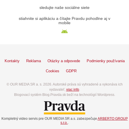
sledujte naše sociálne siete
stiahnite si aplikáciu a čítajte Pravdu pohodlne aj v
mobile
Kontakty
Reklama
Otázky a odpovede
Podmienky používania
Cookies
GDPR
© OUR MEDIA SR a. s. 2026. Autorské práva sú vyhradené a vykonáva ich
vydavateľ,
viac info
.
Blogovací systém Blog.Pravda.sk beží na technológií Wordpress.
Kompletný video servis pre OUR MEDIA SR a.s. zabezpečuje
ARBERTO GROUP
s.r.o.
.