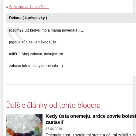
«
Som rasista ? no a čo….
Debata ( 4 príspevky )
rozum22 Už kedysi moja mama povedala... ...
jogo64 súhlas -len škoda, že ...
mili911 Ahoj zabava, dakujem za ...
zabava tak si ma ty odrovnala .:-( ...
Ďalšie články od tohto blogera
Kedy ústa onemeju, srdce zovrie bolest
zastaviť
17.06.2019
Onemela som, zovrelo mi srdce a oči mi zaliali slzy