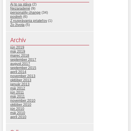
Aj to sa stáva
(2)
Nezaradené
(9)
personality change
(34)
postreh
(6)
Z rozprávania priateľov
(1)
Zo života
(5)
Archív
jún 2019
máj 2019
marec 2018
september 2017
august 2017
september 2015
apríl 2014
november 2013
október 2013
január 2013
máj 2012
jún 2011
máj 2011
november 2010
október 2010
jún 2010
máj 2010
apríl 2010