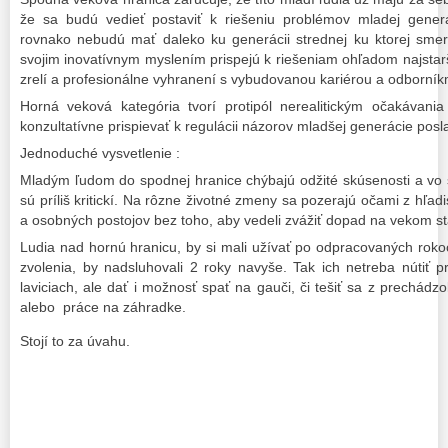
že sa budú vedieť postaviť k riešeniu problémov mladej generác
rovnako nebudú mať daleko ku generácii strednej ku ktorej smer
svojim inovatívnym myslením prispejú k riešeniam ohľadom najstar
zrelí a profesionálne vyhranení s vybudovanou kariérou a odborní
Horná veková kategória tvorí protipól nerealitickým očakávani
konzultatívne prispievať k regulácii názorov mladšej generácie posl
Jednoduché vysvetlenie :
Mladým ľudom do spodnej hranice chýbajú odžité skúsenosti a vo 
sú príliš kritickí. Na rôzne životné zmeny sa pozerajú očami z hľadis
a osobných postojov bez toho, aby vedeli zvážiť dopad na vekom st
Ludia nad hornú hranicu, by si mali užívať po odpracovaných rok
zvolenia, by nadsluhovali 2 roky navyše. Tak ich netreba nútiť
laviciach, ale dať i možnosť spať na gauči, či tešiť sa z prechádzo
alebo práce na záhradke.
Stojí to za úvahu.