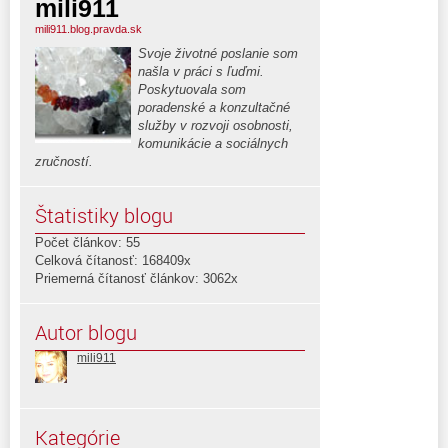
mili911
mili911.blog.pravda.sk
Svoje životné poslanie som
našla v práci s ľuďmi.
Poskytuovala som
poradenské a konzultačné
služby v rozvoji osobnosti,
komunikácie a sociálnych
zručností.
Štatistiky blogu
Počet článkov: 55
Celková čítanosť: 168409x
Priemerná čítanosť článkov: 3062x
Autor blogu
mili911
Kategórie