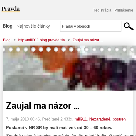
Registrácia
Prihlásenie
Blog
Najnovšie články
Najčítanejšie články
Blog
>
http://mili911.blog.pravda.sk/
>
Zaujal ma názor ...
Najkomentovanejšie články
Zoznam blogov
Komerčné blogy
Zaujal ma názor …
7. mája 2010 00:46
, Prečítané 2 433x,
mili911
,
Nezaradené
,
postreh
Poslanci v NR SR by mali mať vek od 30 – 60 rokov.
Spodná veková hranica zaručuje, že títo mladí ľudia už majú za se