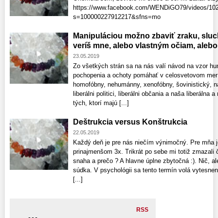
https://www.facebook.com/WENDiGO79/videos/10
s=100000227912217&sfns=mo
Manipuláciou možno zbaviť zraku, slu
veríš mne, alebo vlastným očiam, alebo 
23.05.2019
Zo všetkých strán sa na nás valí návod na vzor hu
pochopenia a ochoty pomáhať v celosvetovom merít
homofóbny, nehumánny, xenofóbny, šovinistický, nac
liberálni politici, liberálni občania a naša liberáln
tých, ktorí majú [...]
Deštrukcia versus Konštrukcia
22.05.2019
Každý deň je pre nás niečím výnimočný. Pre mňa j
prinajmenšom 3x. Trikrát po sebe mi totiž zmazali 
snaha a prečo ? A hlavne úplne zbytočná :). Nič, a
súdka. V psychológii sa tento termín volá vytesnen
[...]
RSS