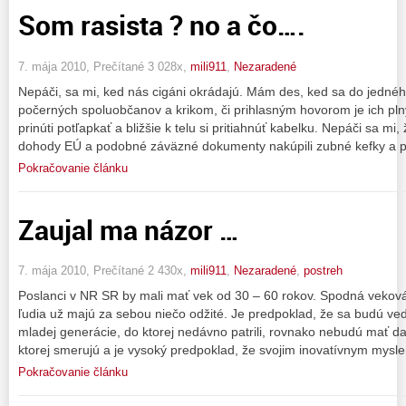
Som rasista ? no a čo….
7. mája 2010, Prečítané 3 028x,
mili911
,
Nezaradené
Nepáči, sa mi, ked nás cigáni okrádajú. Mám des, ked sa do jedné
počerných spoluobčanov a krikom, či prihlasným hovorom je ich pln
prinúti potľapkať a bližšie k telu si pritiahnúť kabelku. Nepáči sa 
dohody EÚ a podobné záväzné dokumenty nakúpili zubné kefky a p
Pokračovanie článku
Zaujal ma názor …
7. mája 2010, Prečítané 2 430x,
mili911
,
Nezaradené
,
postreh
Poslanci v NR SR by mali mať vek od 30 – 60 rokov. Spodná veková 
ľudia už majú za sebou niečo odžité. Je predpoklad, že sa budú ved
mladej generácie, do ktorej nedávno patrili, rovnako nebudú mať da
ktorej smerujú a je vysoký predpoklad, že svojim inovatívnym mysl
Pokračovanie článku