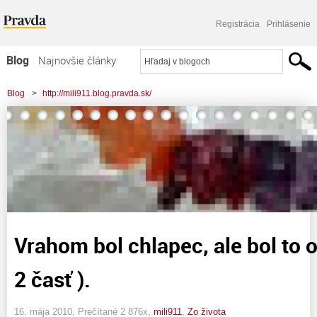
Registrácia
Prihlásenie
Blog
Najnovšie články
Najčítanejšie články
Blog
>
http://mili911.blog.pravda.sk/
Najkomentovanejšie články
Zoznam blogov
Komerčné blogy
Vrahom bol chlapec, ale bol to on
2 časť ).
16. mája 2010, Prečítané 2 876x,
mili911
,
Zo života