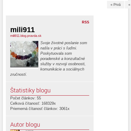
« Prvá
«
RSS
mili911
mili911.blog.pravda.sk
Svoje životné poslanie som
našla v práci s ľuďmi.
Poskytuovala som
poradenské a konzultačné
služby v rozvoji osobnosti,
komunikácie a sociálnych
zručností.
Štatistiky blogu
Počet článkov: 55
Celková čítanosť: 168329x
Priemerná čítanosť článkov: 3061x
Autor blogu