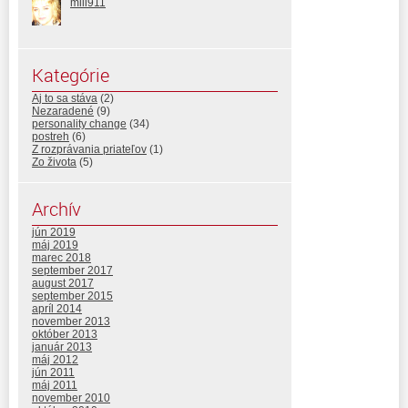
mili911
Kategórie
Aj to sa stáva
(2)
Nezaradené
(9)
personality change
(34)
postreh
(6)
Z rozprávania priateľov
(1)
Zo života
(5)
Archív
jún 2019
máj 2019
marec 2018
september 2017
august 2017
september 2015
apríl 2014
november 2013
október 2013
január 2013
máj 2012
jún 2011
máj 2011
november 2010