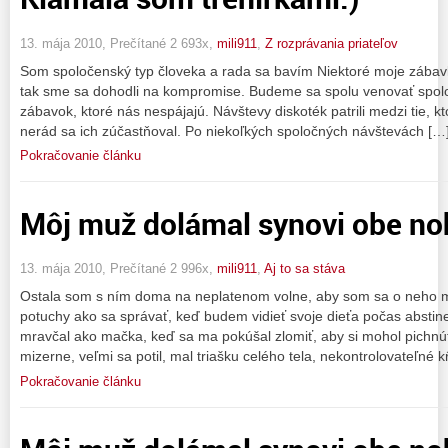
13. mája 2010, Prečítané 2 693x,
mili911
,
Z rozprávania priateľov
Som spoločenský typ človeka a rada sa bavím Niektoré moje zábav
tak sme sa dohodli na kompromise. Budeme sa spolu venovať spol
zábavok, ktoré nás nespájajú. Návštevy diskoték patrili medzi tie, k
nerád sa ich zúčastňoval. Po niekoľkých spoločných návštevách […
Pokračovanie článku
Môj muž dolámal synovi obe nohy
13. mája 2010, Prečítané 2 996x,
mili911
,
Aj to sa stáva
Ostala som s ním doma na neplatenom volne, aby som sa o neho m
potuchy ako sa správať, keď budem vidieť svoje dieťa počas abstinen
mravčal ako mačka, keď sa ma pokúšal zlomiť, aby si mohol pichnúť
mizerne, veľmi sa potil, mal triašku celého tela, nekontrolovateľné k
Pokračovanie článku