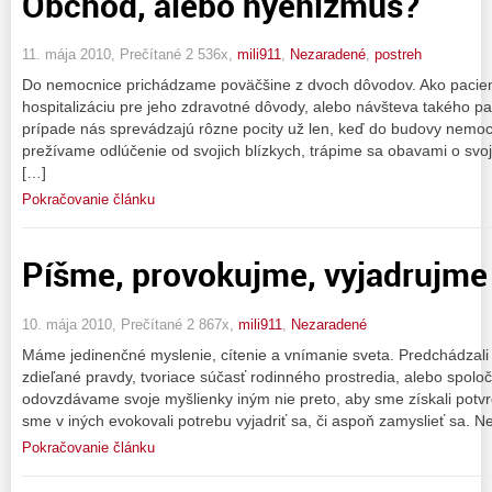
Obchod, alebo hyenizmus?
11. mája 2010, Prečítané 2 536x,
mili911
,
Nezaradené
,
postreh
Do nemocnice prichádzame poväčšine z dvoch dôvodov. Ako pacient
hospitalizáciu pre jeho zdravotné dôvody, alebo návšteva takého p
prípade nás sprevádzajú rôzne pocity už len, keď do budovy nemoc
prežívame odlúčenie od svojich blízkych, trápime sa obavami o svoj
[…]
Pokračovanie článku
Píšme, provokujme, vyjadrujme
10. mája 2010, Prečítané 2 867x,
mili911
,
Nezaradené
Máme jedinenčné myslenie, cítenie a vnímanie sveta. Predchádzali 
zdieľané pravdy, tvoriace súčasť rodinného prostredia, alebo spolo
odovzdávame svoje myšlienky iným nie preto, aby sme získali potvrd
sme v iných evokovali potrebu vyjadriť sa, či aspoň zamyslieť sa. 
Pokračovanie článku