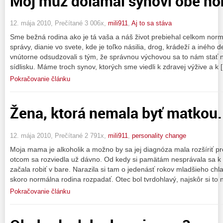
Môj muž dolámal synovi obe no
12. mája 2010, Prečítané 3 006x,
mili911
,
Aj to sa stáva
Sme bežná rodina ako je tá vaša a náš život prebiehal celkom normá
správy, dianie vo svete, kde je toľko násilia, drog, krádeží a iného
vnútorne odsudzovali s tým, že správnou výchovou sa to nám stať
sídlisku. Máme troch synov, ktorých sme viedli k zdravej výžive a k 
Pokračovanie článku
Žena, ktorá nemala byť matkou. 
12. mája 2010, Prečítané 2 791x,
mili911
,
personality change
Moja mama je alkoholik a možno by sa jej diagnóza mala rozšíriť pr
otcom sa rozviedla už dávno. Od kedy si pamätám nesprávala sa 
začala robiť v bare. Narazila si tam o jedenásť rokov mladšieho ch
skoro normálna rodina rozpadať. Otec bol tvrdohlavý, najskôr si to 
Pokračovanie článku