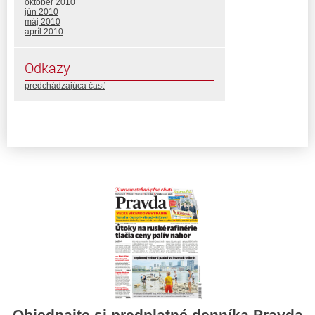
október 2010
jún 2010
máj 2010
apríl 2010
Odkazy
predchádzajúca časť
Objednajte si predplatné denníka Pravda