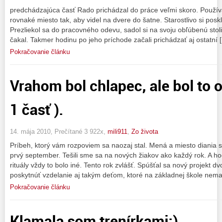
predchádzajúca časť Rado prichádzal do práce veľmi skoro. Používal 
rovnaké miesto tak, aby videl na dvere do šatne. Starostlivo si posk
Prezliekol sa do pracovného odevu, sadol si na svoju obľúbenú stol
čakal. Takmer hodinu po jeho príchode začali prichádzať aj ostatní 
Pokračovanie článku
Vrahom bol chlapec, ale bol to on
1 časť ).
14. mája 2010, Prečítané 3 922x,
mili911
,
Zo života
Príbeh, ktorý vám rozpoviem sa naozaj stal. Mená a miesto diania s
prvý september. Tešili sme sa na nových žiakov ako každý rok. A h
rituály vždy to bolo iné. Tento rok zvlášť. Spúšťal sa nový projekt 
poskytnúť vzdelanie aj takým deťom, ktoré na základnej škole nema
Pokračovanie článku
Klamala som trenírkami:)